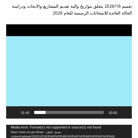
تعميم 2026/16 يتعلق بتواريخ والية تقديم المشاريع والابحاث ودراسة
الحالة العائدة للامتحانات الرسمية للعام 2026
مشغل
الفيديو
01:40
00:00
مشغل
Media error: Format(s) not supported or source(s) not found
تحميل الملف: https://web.vte.gov.lb/wp-
الفيديو
content/uploads/2020/10/%D9%83%D9%8A%D9%81%D9%8A%D9%91%D8%A9-