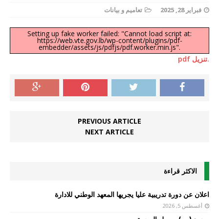
فبراير 28, 2025
تعاميم و بيانات
Setting up fake worker failed: "Cannot load script at:
https://web.vte.gov.lb/wp-content/plugins/pdf-
embedder/assets/js/pdfjs/pdf.worker.min.js".
.تنزيل pdf
PREVIOUS ARTICLE
NEXT ARTICLE
الاكثر قراءة
اعلان عن دورة تدريبية عليا يجريها المعهد الوطني للادارة
أغسطس 5, 2026