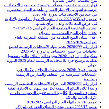
تبرع للصليب الاحمر اللبناني)
قرار 2026/258 تصحيح معدلات وتسمية بعض مواد الامتحانات
الرسمية لشهادتي الامتياز الفني والتأهيلية الفنية التحضيرية
في عدد من الاختصاصات لدورة عام 2026
تعميم رقم 35/م/2026 حول التقيد بالاصول القانونية والادارية
في عرض المعاملات وابداء الرأي بشأنها
المناهج المخفضة المعتمدة للعام الدراسي ٢٠٢٥-٢٠٢٦
اعلان بشأن المنح المقدمة من العراق
اعلان بشأن المنح المقدمة من المملكة المغربية للعام
الدراسي 2026-2027
قرار رقم 2026/299 تحديد مواد الامتحانات الرسمية لجميع
الشهادات في جميع الاختصاصات لدورة عام 2026
مذكرة ادارية رقم 2026/1 موجهة الى الطلاب الذين تقدموا
بطلبات ترشيح حرة للامتحانات الرسمية للعام 2026 الدورة
الاولى
تعميم رقم 2026/19 تحديد معدل النجاح والاكمال في
الامتحانات المدرسية في المعاهد والمدارس الرسمية
والخاصة
قرار رقم 2026/222 الية اجراء الامتحانات التطبيقية الرسمية
والية اعلان النتائج الرسمية لكل من شهادات الاجازة الفنية
المشرف المهني البكالوريا الفنية :فنون التجميل-الحلقات
الاولى الثانية والثالثة
تعميم 2026/18 انهاء العام الدراسي 2026/2025
تعميم 2026/17 يتعلق بتحديد النطاق الجغرافي لمراكز