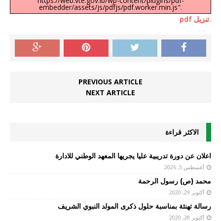
https://web.vte.gov.lb/wp-content/plugins/pdf-
embedder/assets/js/pdfjs/pdf.worker.min.js".
.تنزيل pdf
PREVIOUS ARTICLE
NEXT ARTICLE
الاكثر قراءة
اعلان عن دورة تدريبية عليا يجريها المعهد الوطني للادارة
أغسطس 5, 2026
محمد (ص) رسول الرحمة
أكتوبر 29, 2020
رسالة تهنئة بمناسبة حلول ذكرى المولد النبوي الشريف
أكتوبر 28, 2020