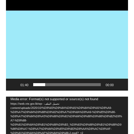
مشغل
الفيديو
01:40
00:00
مشغل
Media error: Format(s) not supported or source(s) not found
تحميل الملف: https://web.vte.gov.lb/wp-
الفيديو
content/uploads/2020/10/%D9%83%D9%8A%D9%81%D9%8A%D9%91%D8%A9-
%D8%A7%D9%84%D9%88%D9%82%D8%A7%D9%8A%D8%A9-%D9%85%D9%86-
%D8%A7%D9%84%D8%A5%D9%86%D9%81%D9%84%D9%88%D9%86%D8%B2%D8%
A7-%D9%88-
%D9%81%D9%8A%D8%B1%D9%88%D8%B3_%D9%83%D9%88%D8%B1%D9%88%D9
%86%D8%A7-%D8%A7%D9%84%D9%85%D8%B3%D8%AA%D8%AC%D8%AF-
%D9%81%D9%8A%D8%AF%D9%8A%D9%88-2.mp4?_=2