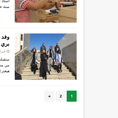
ستة عشر
وفد 
بري
فبراير 27
ستقبلت
من منظ
هيغنز
]
»
2
1