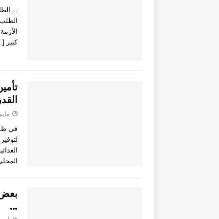
… الطا
الطلب 
الأزمة 
كبير
…]
تأمي
القد
مايو 5, 23
في ظل 
لتوفير
الغذائي
المحلي
بعض 
…