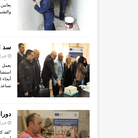
يعانين
والتقني للجميع ف
سد ال
فبراير 28
أنحاء 
تساعد 
دورات
فبراير 28
“لقد كا