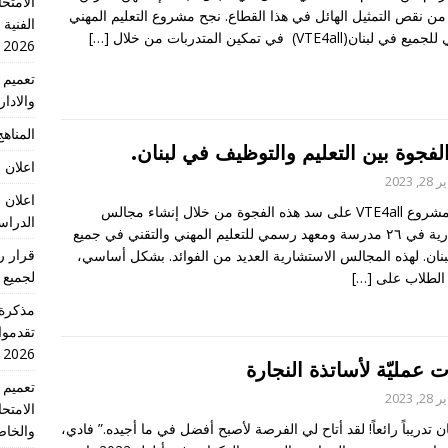
الامتحا
 من نقص التمثيل الهائل في هذا القطاع. نجح مشروع التعليم المهني
الفنية
ي لبنان(VTE4all) في تمكين المتدربات من خلال
[…]
2026
والادا
المناهج 
فجوة بين التعليم والتوظيف في لبنان
.
اعلان 
, 2023
اعلان 
يعمل مشروع VTE4all على سد هذه الفجوة من خلال إنشاء مجالس
الدراسي 2026
استشارية في ٢٦ مدرسة ومعهد رسمي للتعليم المهني والتقني في جميع
لبنان. لهذه المجالس الاستشارية العديد من الفوائد. بشكل أساسي،
لجميع 
الطلاب على
[…]
تقدموا
2026 الدورة الاولى
 عمليّة لأساتذة النجارة
, 2023
الامتح
ن تدريباً رائعاً! لقد أتاح لي الفرصة لأصبح أفضل في ما أجيده.” فادي،
والخاص