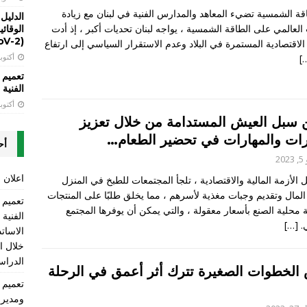
قة الشمسية تضيء المعاهد والمدارس الفنية في لبنان مع زيادة
الدليل
العالمي على الطاقة الشمسية ، يواجه لبنان تحديات أكبر ، إذ أدت
(SARS-CoV-2)
الاقتصادية المستمرة في البلاد وعدم الاستقرار السياسي إلى ارتفاع
أكتوبر 13, 
[
تعميم 
الفنية LT
أكتوبر 13, 
ن سبل العيش المستدامة من خلال تعزيز
رات والمهارات في تحضير الطعام…
أح
20
اعلان ع
الأزمة المالية والاقتصادية ، تلجأ المجتمعات للطبخ في المنزل
 المال وتقديم وجبات مغذية لأسرهم ، مما يخلق طلبًا على المنتجات
ة محلية الصنع بأسعار معقولة ، والتي يمكن أن يوفرها المجتمع
الفنية
.
[…]
الاسات
الدراسي 2025-2026 ومن ضمنها 
الخطوات الصغيرة تترك أثر أعمق في الرحلة
ومديري