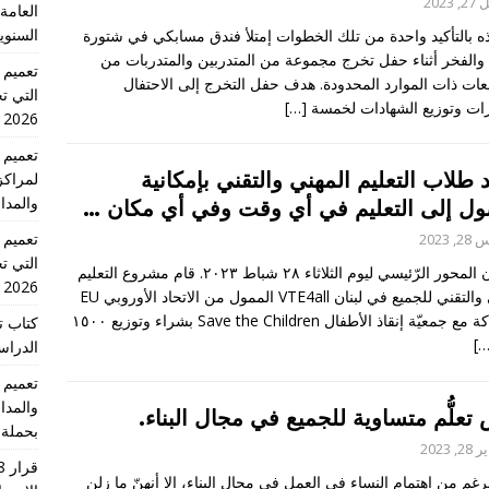
 2023
العامة 
السنوي
 بالتأكيد واحدة من تلك الخطوات إمتلأ فندق مسابكي في شتورة
 والفخر أثناء حفل تخرج مجموعة من المتدربين والمتدربات من
عات ذات الموارد المحدودة. هدف حفل التخرج إلى الاحتفال
التي تج
ازات وتوزيع الشهادات لخمسة
[…]
2026 الدورة الاولى
 طلاب التعليم المهني والتقني بإمكانية
لمراكز
والمدا
ول إلى التعليم في أي وقت وفي أي مكان …
 2023
التي تج
هذا كان المحور الرّئيسي ليوم الثلاثاء ٢٨ شباط ٢٠٢٣. قام مشروع التعليم
2026 الدورة الاولى
المهني والتقني للجميع في لبنان VTE4all الممول من الاتحاد الأوروبي EU
بالشراكة مع جمعيّة إنقاذ الأطفال Save the Children بشراء وتوزيع ١٥٠٠
كتاب ت
[…
الدراسية للس
والمدا
تعلُّم متساوية
للجميع
في مجال البناء
.
بحملة 
, 2023
غم من اهتمام النساء في العمل في مجال البناء، إلا أنهنّ ما زلن