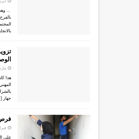
أبريل 27,
… وهذه
بالفرح
المجتم
بالانج
تزويد
الوص
مارس 28,
جهاز
]
فرص 
فبراير 28
على الر