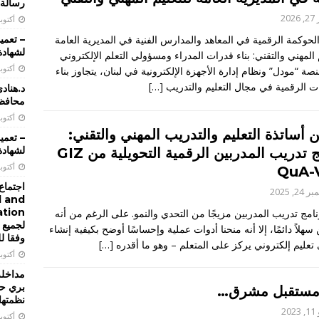
رسالة 
202
أكتوبر 28, 
الحوكمة الرقمية في المعاهد والمدارس الفنية في المديرية العامة
لشهادة 
تعميم 2026/22 تحديد تاريخ اجراء الامتحانات الرسمية التي تجريها
 المهني والتقني: بناء قدرات المدراء ومسؤولي التعلم الإلكتروني
أكتوبر 28, 
ة “مودل” ونظام إدارة الأجهزة الإلكترونية في لبنان، يتجاوز بناء
للعام 2026 الدورة الاولى
ات الرقمية في مجال التعليم والتدريب
[…]
تعاميم و بيانات
د.هناد
محافظة
تعميم 2026/21 يتعلق باعادة تحديد النطاق الجغرافي لمراكز الامتحانات
أكتوبر 17, 
 أساتذة التعليم والتدريب المهني والتقني:
ن المعاهد والمدارس الفنية الرسمية والخاصة
تعاميم و بيانات
لشهادة 
برامج تدريب المدربين الرقمية التحويلية من GIZ
أكتوبر 16, 
QuA-
ن دورة تدريبية عليا يجريها المعهد الوطني للادارة
تعاميم و بيانات
اجتماع 
2, 2025
l and
نامج تدريب المدربين مزيجًا من التحدي والنمو. على الرغم من أنه
لجميع 
سهلاً دائمًا، إلا أنه منحنا أدوات عملية وإحساسًا أوضح بكيفية إنشاء
وفقا ل
تعليم إلكتروني يركز على المتعلم – وهو ما أقدره
[…]
أكتوبر 14, 
مداخلة 
بري حو
مستقبل مشرق…
نظمتها
20
أكتوبر 13, 