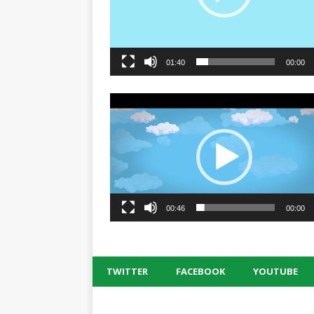
01:40
00:00
00:46
00:00
TWITTER
FACEBOOK
YOUTUBE