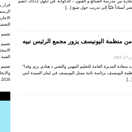
أستاذ نجارة من مدرسة الصنائع و الفنون – الدكوانة. في أيلول 2022، انضم
 أستاذاً فنّيّاً إلى تدريب حول صنع
[…]
الرسمي
الاجازة
التجميل
تعميم 2026/18 انهاء العام الدراسي 2026/2025
من منظمة اليونيسف يزور مجمع الرئيس نبيه
الامتح
الفنية
, 2023
 سعادة المديرة العامة للتعليم المهني والتقني د هنادي بري وفدا”
مة اليونيسف برئاسة نائبة ممثل اليونيسف في لبنان السيدة ايتي
والابحا
[…
2026
مشغل
الفيديو