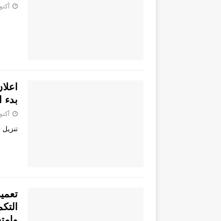
أكتوبر 31
اعلان
بدء ا
أكتوبر 16
تنزيل .pdf
التكم
وامت