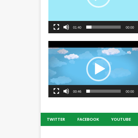
01:40
00:00
00:46
00:00
TWITTER
FACEBOOK
YOUTUBE