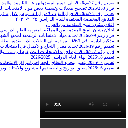
تعميم رقم 37/م/2026 الى جميع المسؤولين عن الثانويت والمدارس والمعاهد الفنية الرسمية (حول المشاركة بحملة تبرع للصليب الاحمر اللبناني)
قرار 2026/258 تصحيح معدلات وتسمية بعض مواد الامتحانات الرسمية لشهادتي الامتياز الفني والتأهيلية الفنية التحضيرية في عدد من الاختصاصات لدورة عام 2026
تعميم رقم 35/م/2026 حول التقيد بالاصول القانونية والادارية في عرض المعاملات وابداء الرأي بشأنها
المناهج المخفضة المعتمدة للعام الدراسي ٢٠٢٥-٢٠٢٦
اعلان بشأن المنح المقدمة من العراق
اعلان بشأن المنح المقدمة من المملكة المغربية للعام الدراسي 2026-2027
قرار رقم 2026/299 تحديد مواد الامتحانات الرسمية لجميع الشهادات في جميع الاختصاصات لدورة عام 2026
مذكرة ادارية رقم 2026/1 موجهة الى الطلاب الذين تقدموا بطلبات ترشيح حرة للامتحانات الرسمية للعام 2026 الدورة الاولى
تعميم رقم 2026/19 تحديد معدل النجاح والاكمال في الامتحانات المدرسية في المعاهد والمدارس الرسمية والخاصة
قرار رقم 2026/222 الية اجراء الامتحانات التطبيقية الرسمية والية اعلان النتائج الرسمية لكل من شهادات الاجازة الفنية المشرف المهني البكالوريا الفنية :فنون التجميل-الحلقات الاولى الثانية والثالثة
تعميم 2026/18 انهاء العام الدراسي 2026/2025
تعميم 2026/17 يتعلق بتحديد النطاق الجغرافي لمراكز الامتحانات للطلاب المسجلين في المعاهد والمدارس الفنية الرسمية والخاصة الواقعة في مناطق غير امنة
تعميم 2026/16 يتعلق بتواريخ والية تقديم المشاريع والابحاث ودراسة الحالة العائدة للامتحانات الرسمية للعام 2026