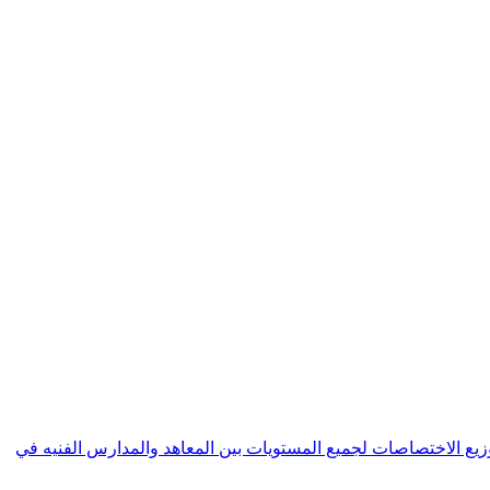
 العامة للتعليم المهني و التقني | General Directorate of Vocational and Technical education حول توزيع الاختصاصات لجميع المستويات بين المعاهد والمدارس الفنيه في