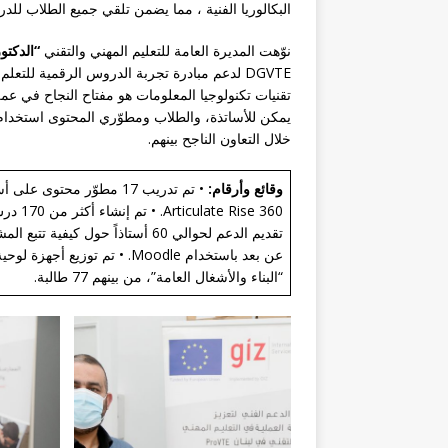
البكالوريا الفنية ، مما يضمن تلقي جميع الطلاب للد
نوّهت المديرة العامة للتعليم المهني والتقني
“الدكتو
DGVTE لدعم مبادرة تجربة الدروس الرقمية للتع
تقنيات تكنولوجيا المعلومات هو مفتاح النجاح في عملي
يمكن للأساتذة، والطلاب ومطوّري المحتوى استخدام
خلال التعاون الناجح بينهم.
وقائع وأرقام:
• تم تدريب 17 مطوّر محت
تقديم الدعم لحوالي 60 أستاذاً حو
“البناء والأشغال العامة”، من بينهم 77 طالبة.