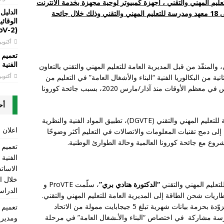
 العامة للتعليم المهني والتقني ، أجهزة كمبيوتر لوحية مجهزة بخدمة الانترنت
الدليل
للتعلم عن بُعد مقدمة من GIZ و Mercy Corpsإلى 18 معهد ومدرسة للتعليم المهني والتقني وذلك خلال جائحة
(SARS-CoV-2)
أكتوبر 13, 20
تعميم 
الفنية LT
اد الأوروبي، والمنفّذ من قبل المديرية العامة للتعليم المهني والتقني بالتعاون
أكتوبر 13, 20
ثانية من البكالوريا الفنية “البناء والأشغال العامة” في التعليم من
خلال نظام التعلم عن بعد، وذلك نتيجة اغلاق المدارس في معظم الأوقات منذ آذار/مارس 2020، بسبب جائحة كورونا
أح
ويدعم مشروع ProVTE، بالتعاون مع المديرية العامة للتعليم المهني والتقني (DGVTE)، تطبيق المواد الفنية والنظرية
اعلان ع
 إلى دمج تقنيات المعلومات والاتصالات في التعليم أكثر وضوحًا
وع مع جائحة كورونا العالمية وحالة الطوارئ الوطنية.
الفنية
الاسات
“الدكتورة هنادي بري”
، سلّمت ProVTE و
الدراسي 2025-2026 ومن ضمنها 
 كمبيوتر لوحي وبطاريات شحن الطاقة إلى المديرية العامة للتعليم المهني والتقني.
هذه الأجهزة اللوحية، الممولة من Mercy Corps، مزوّدة بحزمة بيانات شهرية تبلغ 5 جيجابايت ممولة من الاتحاد
ي. وقد تم توزيع الأجهزة اللوحية على 18 مدرسة مشاركة في اختصاص “البناء والأـشغال العامة” في مرحلة
ومديري