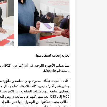
تجربة إيجابية يُستفاد منها
منذ ت
باستخدام Moodle.
أفادت السيدة هيفاء مسعود، وهي معلمة ومطوّرة محتو
وحتى شهر آذار/مارس، كانت تلاحظ، كما هو حال جمي
يفضلون متابعة المحاضرات التقليدية عبر الإنترنت.
50% إلى 85% بعد مشاركتهم في متابعة دروس 
المقدمة لهم. كما أنهم مندفعون بل ومتحمسون للمشا