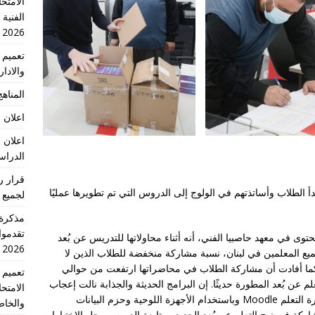
الامتحا
الفنية
2026
والادا
المناهج 
اعلان 
اعلان 
الدراسي 2026
سليم الأجهزة اللوحية في آذار/مارس 2021 ، بدأ الطلاب وأساتذتهم في الولوج إلى الدروس التي تم تطويرها عمليًا
لجميع 
تقدموا
ى في معهد حاصبيا الفني، أنه أثناء محاولاتها للتدريس عن بُعد
2026 الدورة الاولى
ع المعلمين في لبنان، نسبة مشاركة منخفضة للطلاب الذين لا
 كما أفادت أن مشاركة الطلاب في محاضراتها ارتفعت من حوالي
التعلم عن بُعد المطورة حديثًا. إن البرامج الحديثة والجذابة نالت إعجاب
الامتح
الطلاب بحيث يتمكنوا من الوصول إليها عبر نظام إدارة التعلم Moodle وباستخدام الأجهزة اللوحية وحزم البيانات
والخاص
ركة في نهج التعلم عن بُعد الجديد ومتابعة الدروس وحل الاختبارات