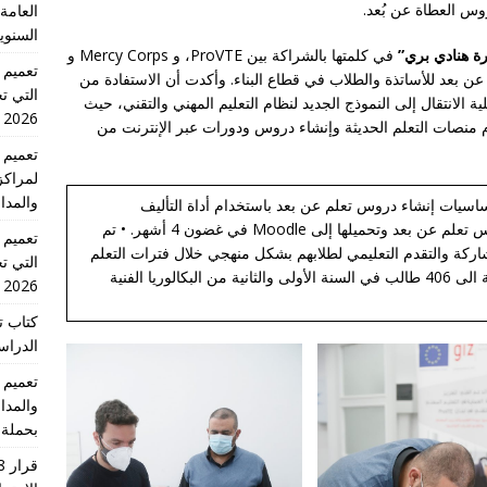
روس العطاة عن بُعد.
العامة 
السنوي
رة هنادي بري”
في كلمتها بالشراكة بين ProVTE، و Mercy Corps و
لم عن بعد للأساتذة والطلاب في قطاع البناء. وأكدت أن الاستفادة من
التي تج
ة الانتقال إلى النموذج الجديد لنظام التعليم المهني والتقني، حيث
2026 الدورة الاولى
 منصات التعلم الحديثة وإنشاء دروس ودورات عبر الإنترنت من
لمراكز
والمدا
وى على أساسيات إنشاء دروس تعلم عن بعد باستخدام أداة التأليف
Articulate Rise 360. • تم إنشاء أكثر من 170 درس تعلم عن بعد وتحميلها إلى Moodle في غضون 4 أشهر. • تم
ل كيفية تتبع المشاركة والتقدم التعليمي لطلابهم بشكل منهجي خلال فترات التعلم
التي تج
عن بعد باستخدام Moodle. • تم توزيع أجهزة لوحية الى 406 طالب في السنة الأولى والثانية من البكالوريا الفنية
2026 الدورة الاولى
كتاب ت
الدراسية للس
والمدا
بحملة 