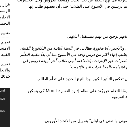
يم درسين في الأسبوع على الطلاب؛ حتى أن بعضهم طلب إنهاء
الرسمي
الاجازة
التجميل
تعميم 2026/18 انهاء العام الدراسي 2026/2025
انهم بوجود من يهتم بمستقبل أبنائهم.
وبالأخص، أنا فخورة بطالب، في السنة الثانية من البكالوريا الفنية،
الامتح
المنجز ويطلب إنهاء أكثر من درس واحد في الأسبوع منذ أن بدأ بتقنية التعلّم
الفنية
محاضرات عبر الإنترنت. بالاضافة، أنهى طالب آخر أربعة دروس في
 اهتمامه بالمحاضرات عبر الإنترنت”.
والابحا
2026
عكس التأثير الكبير لهذا النهج الجديد على تعلّم الطالب.
حتى نهاية العام الدراسي، سيتم تحميل لغاية 350 درسًا للتعلم عن بُعد على نظام إدارة التعلم Moodle كي يتمكن
مشغل
ound
 لتقدمهم.
الفيديو
8925
8925
مهني والتقني في لبنان” بتمویل من الاتحاد الأوروبي.