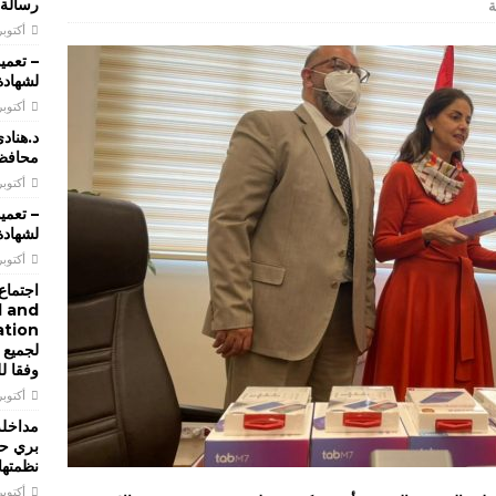
رسالة 
ة
أكتوبر 28, 20
لشهادة 
تعميم 2026/22 تحديد تاريخ اجراء الامتحانات الرسمية التي تجريها
أكتوبر 28, 20
للعام 2026 الدورة الاولى
تعاميم و بيانات
د.هناد
محافظة
تعميم 2026/21 يتعلق باعادة تحديد النطاق الجغرافي لمراكز الامتحانات
أكتوبر 17, 20
ن المعاهد والمدارس الفنية الرسمية والخاصة
تعاميم و بيانات
لشهادة 
أكتوبر 16, 20
ن دورة تدريبية عليا يجريها المعهد الوطني للادارة
تعاميم و بيانات
اجتماع 
l and
لجميع 
وفقا ل
أكتوبر 14, 20
مداخلة 
بري حو
نظمتها
أكتوبر 13, 20