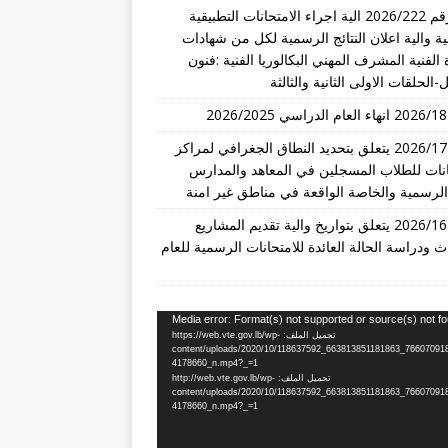
قرار رقم 2026/222 الية اجراء الامتحانات التطبيقية
ة والية اعلان النتائج الرسمية لكل من شهادات
 الفنية المشرف المهني البكالوريا الفنية :فنون
-الحلقات الاولى الثانية والثالثة
تعميم 2026/17 يتعلق بتحديد النطاق الجغرافي لمراكز
انات للطلاب المسجلين في المعاهد والمدارس
 الرسمية والخاصة الواقعة في مناطق غير امنة
تعميم 2026/16 يتعلق بتواريخ والية تقديم المشاريع
ث ودراسة الحالة العائدة للامتحانات الرسمية للعام
Media error: Format(s) not supported or source(s) not f
تحميل الملف: https://web.vte.gov.lb/wp-
content/uploads/2020/10/118637592_663813851181863_76607091
4178660_n.mp4?_=1
تحميل الملف: http://web.vte.gov.lb/wp-
content/uploads/2020/10/118637592_663813851181863_76607091
4178660_n.mp4?_=1