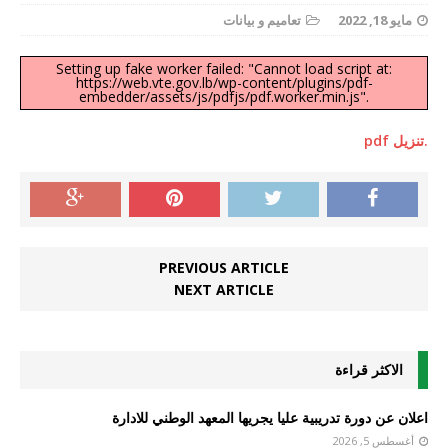
مايو 18, 2022
تعاميم و بيانات
Setting up fake worker failed: "Cannot load script at:
https://web.vte.gov.lb/wp-content/plugins/pdf-
embedder/assets/js/pdfjs/pdf.worker.min.js".
.تنزيل pdf
PREVIOUS ARTICLE
NEXT ARTICLE
الاكثر قراءة
اعلان عن دورة تدريبية عليا يجريها المعهد الوطني للادارة
أغسطس 5, 2026