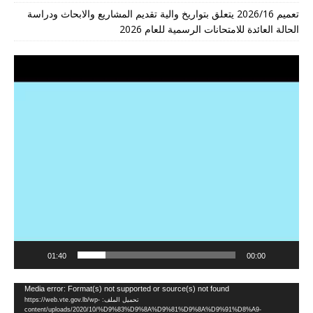
تعميم 2026/16 يتعلق بتواريخ والية تقديم المشاريع والابحاث ودراسة
الحالة العائدة للامتحانات الرسمية للعام 2026
مشغل
الفيديو
01:40
00:00
مشغل
Media error: Format(s) not supported or source(s) not found
تحميل الملف: https://web.vte.gov.lb/wp-
الفيديو
content/uploads/2020/10/%D9%83%D9%8A%D9%81%D9%8A%D9%91%D8%A9-