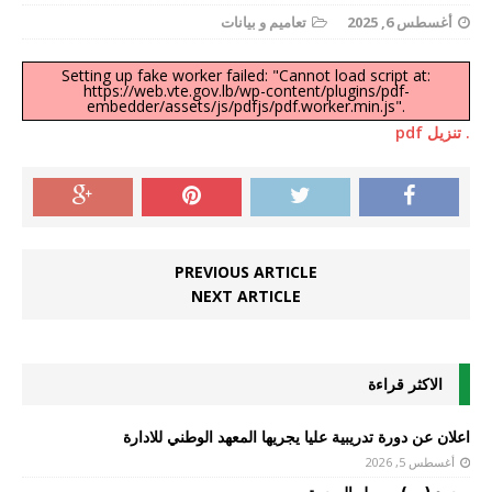
أغسطس 6, 2025
تعاميم و بيانات
Setting up fake worker failed: "Cannot load script at:
https://web.vte.gov.lb/wp-content/plugins/pdf-
embedder/assets/js/pdfjs/pdf.worker.min.js".
. تنزيل pdf
PREVIOUS ARTICLE
NEXT ARTICLE
الاكثر قراءة
اعلان عن دورة تدريبية عليا يجريها المعهد الوطني للادارة
أغسطس 5, 2026