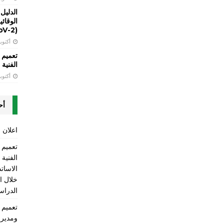
الدليل
(SARS-CoV-2)
أكتوبر 13, 
تعميم 
الفنية LT
أكتوبر 13, 
أح
اعلان ع
الفنية
الاسات
الدراسي 2025-2026 ومن ضمنها 
ومديري