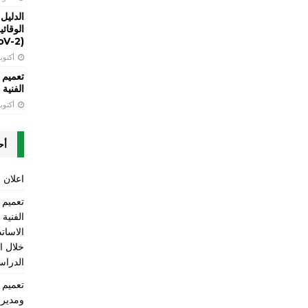
الدليل
(SARS-CoV-2)
أكتوبر 13, 
تعميم 
الفنية LT
أكتوبر 13, 
أح
اعلان ع
الفنية
الاسات
الدراسي 2025-2026 ومن ضمنها 
ومديري