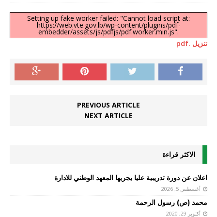
Setting up fake worker failed: "Cannot load script at:
https://web.vte.gov.lb/wp-content/plugins/pdf-
embedder/assets/js/pdfjs/pdf.worker.min.js".
تنزيل .pdf
PREVIOUS ARTICLE
NEXT ARTICLE
الاكثر قراءة
اعلان عن دورة تدريبية عليا يجريها المعهد الوطني للادارة
أغسطس 5, 2026
محمد (ص) رسول الرحمة
أكتوبر 29, 2020