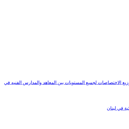
 العامة للتعليم المهني و التقني | General Directorate of Vocational and Technical education حول توزيع الاختصاصات لجميع المستويات بين المعاهد والمدارس الفنيه في
ية في لبنان