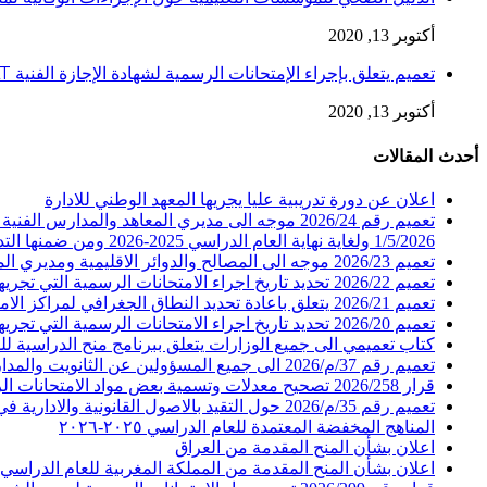
أكتوبر 13, 2020
تعميم يتعلق بإجراء الإمتحانات الرسمية لشهادة الإجازة الفنية LT
أكتوبر 13, 2020
أحدث المقالات
اعلان عن دورة تدريبية عليا يجريها المعهد الوطني للادارة
تعميم رقم 2026/24 موجه الى مديري المعاهد والم
1/5/2026 ولغاية نهاية العام الدراسي 2025-2026 ومن ضمنها التدريب الصيفي
تعميم 2026/23 موجه الى المصالح والدوائر الاقليمية ومديري المعاهد والمدارس الفنية الرسمية في المديرية العامة للتعليم المهني والتقني يتعلق بارسال التقارير السنوية
تعميم 2026/22 تحديد تاريخ اجراء الامتحانات الرسمية التي تجريها المديرية العامة للتعليم المهني والتقني للعام 2026 الدورة الاولى
تعميم 2026/21 يتعلق باعادة تحديد النطاق الجغرافي لمراكز الامتحانات للطلاب المسجلين في عدد من المعاهد والمدارس الفنية الرسمية والخاصة
تعميم 2026/20 تحديد تاريخ اجراء الامتحانات الرسمية التي تجريها المديرية العامة للتعليم المهني والتقني للعام 2026 الدورة الاولى
كتاب تعميمي الى جميع الوزارات يتعلق ببرنامج منح الدراسية للسنة المالية 2026
تعميم رقم 37/م/2026 الى جميع المسؤولين عن الثانويت والمدارس والمعاهد الفنية الرسمية (حول المشاركة بحملة تبرع للصليب الاحمر اللبناني)
قرار 2026/258 تصحيح معدلات وتسمية بعض مواد الامتحانات الرسمية لشهادتي الامتياز الفني والتأهيلية الفنية التحضيرية في عدد من الاختصاصات لدورة عام 2026
تعميم رقم 35/م/2026 حول التقيد بالاصول القانونية والادارية في عرض المعاملات وابداء الرأي بشأنها
المناهج المخفضة المعتمدة للعام الدراسي ٢٠٢٥-٢٠٢٦
اعلان بشأن المنح المقدمة من العراق
اعلان بشأن المنح المقدمة من المملكة المغربية للعام الدراسي 2026-2027