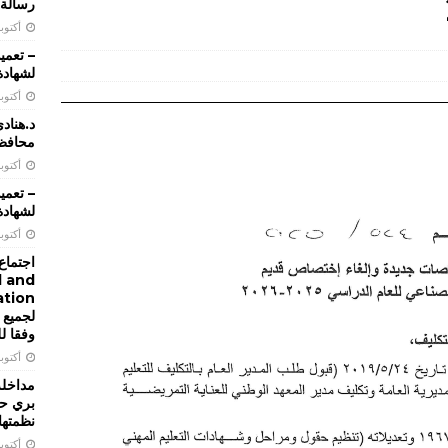
رسالة 
أكتوبر 28, 
لشهادة 
تعميم 2026/22 تحديد تاريخ اجراء الامتحانات الرسمية التي تجريها
أكتوبر 28, 
للعام 2026 الدورة الاولى
تعاميم و بيانات
د.هناد
محافظة
تعميم 2026/21 يتعلق باعادة تحديد النطاق الجغرافي لمراكز الامتحانات
أكتوبر 17, 
ن المعاهد والمدارس الفنية الرسمية والخاصة
تعاميم و بيانات
لشهادة 
أكتوبر 16, 
ن دورة تدريبية عليا يجريها المعهد الوطني للادارة
تعاميم و بيانات
اجتماع 
l and
لجميع 
وفقا ل
أكتوبر 14, 
مداخلة 
بري حو
نظمتها
أكتوبر 13, 