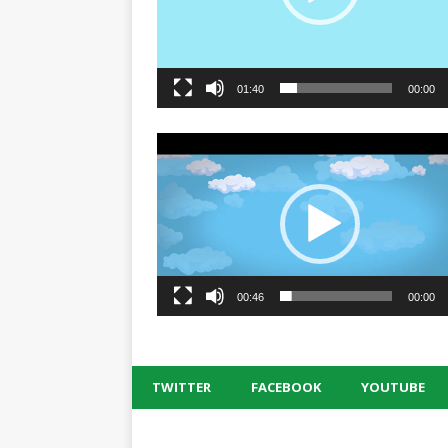
01:40
00:00
00:46
00:00
TWITTER
FACEBOOK
YOUTUBE