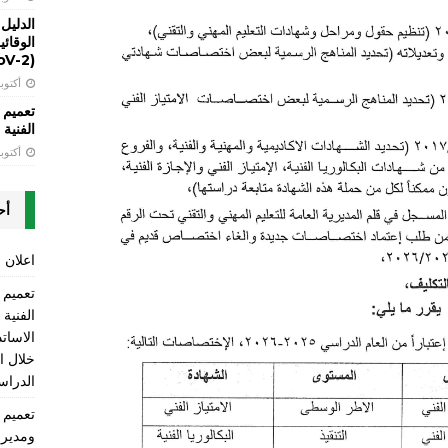
الدليل
(SARS-CoV-2)
أكتوبر 13, 
تعميم 
الفنية LT
أكتوبر 13, 
أح
اعلان ع
الفنية
الاسات
الدراسي 2025-2026 ومن ضمنها 
ومديري