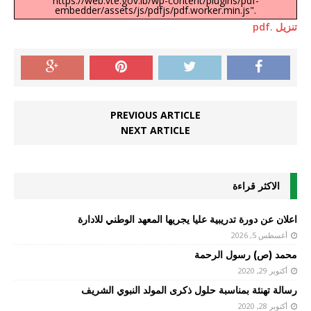
https://web.vte.gov.lb/wp-content/plugins/pdf-
embedder/assets/js/pdfjs/pdf.worker.min.js".
تنزيل .pdf
PREVIOUS ARTICLE
NEXT ARTICLE
الاكثر قراءة
اعلان عن دورة تدريبية عليا يجريها المعهد الوطني للادارة
أغسطس 5, 2026
محمد (ص) رسول الرحمة
أكتوبر 29, 2020
رسالة تهنئة بمناسبة حلول ذكرى المولد النبوي الشريف
أكتوبر 28, 2020