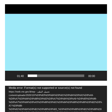
مشغل
الفيديو
01:40
00:00
مشغل
Media error: Format(s) not supported or source(s) not found
تحميل الملف: https://web.vte.gov.lb/wp-
الفيديو
content/uploads/2020/10/%D9%83%D9%8A%D9%81%D9%8A%D9%91%D8%A9-
%D8%A7%D9%84%D9%88%D9%82%D8%A7%D9%8A%D8%A9-%D9%85%D9%86-
%D8%A7%D9%84%D8%A5%D9%86%D9%81%D9%84%D9%88%D9%86%D8%B2%D8%
A7-%D9%88-
%D9%81%D9%8A%D8%B1%D9%88%D8%B3_%D9%83%D9%88%D8%B1%D9%88%D9