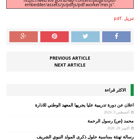
https://web.vte.gov.lb/wp-content/plugins/pdf-
embedder/assets/js/pdfjs/pdf.worker.min.js".
تنزيل .pdf
PREVIOUS ARTICLE
NEXT ARTICLE
الاكثر قراءة
اعلان عن دورة تدريبية عليا يجريها المعهد الوطني للادارة
أغسطس 5, 2026
محمد (ص) رسول الرحمة
أكتوبر 29, 2020
رسالة تهنئة بمناسبة حلول ذكرى المولد النبوي الشريف