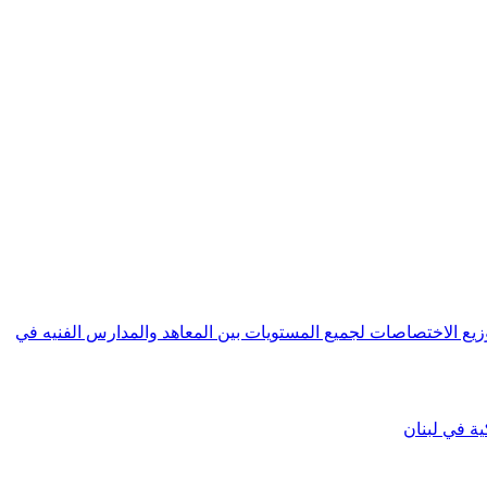
 العامة للتعليم المهني و التقني | General Directorate of Vocational and Technical education حول توزيع الاختصاصات لجميع المستويات بين المعاهد والمدارس الفنيه في
ية في لبنان