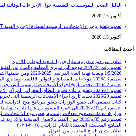
الدليل الصحي للمؤسسات التعليمية حول الإجراءات الوقائية لمنع إنتقا
أكتوبر 13, 2020
تعميم يتعلق بإجراء الإمتحانات الرسمية لشهادة الإجازة الفنية LT
أكتوبر 13, 2020
أحدث المقالات
اعلان عن دورة تدريبية عليا يجريها المعهد الوطني للادارة
تعميم رقم 2026/24 موجه الى مديري المعاهد والم
1/5/2026 ولغاية نهاية العام الدراسي 2025-2026 ومن ضمنها التدريب الصيفي
تعميم 2026/23 موجه الى المصالح والدوائر الاقليمية ومديري المعاهد والمدارس الفنية الرسمية في المديرية العامة للتعليم المهني والتقني يتعلق بارسال التقارير السنوية
تعميم 2026/22 تحديد تاريخ اجراء الامتحانات الرسمية التي تجريها المديرية العامة للتعليم المهني والتقني للعام 2026 الدورة الاولى
تعميم 2026/21 يتعلق باعادة تحديد النطاق الجغرافي لمراكز الامتحانات للطلاب المسجلين في عدد من المعاهد والمدارس الفنية الرسمية والخاصة
تعميم 2026/20 تحديد تاريخ اجراء الامتحانات الرسمية التي تجريها المديرية العامة للتعليم المهني والتقني للعام 2026 الدورة الاولى
كتاب تعميمي الى جميع الوزارات يتعلق ببرنامج منح الدراسية للسنة المالية 2026
تعميم رقم 37/م/2026 الى جميع المسؤولين عن الثانويت والمدارس والمعاهد الفنية الرسمية (حول المشاركة بحملة تبرع للصليب الاحمر اللبناني)
قرار 2026/258 تصحيح معدلات وتسمية بعض مواد الامتحانات الرسمية لشهادتي الامتياز الفني والتأهيلية الفنية التحضيرية في عدد من الاختصاصات لدورة عام 2026
تعميم رقم 35/م/2026 حول التقيد بالاصول القانونية والادارية في عرض المعاملات وابداء الرأي بشأنها
المناهج المخفضة المعتمدة للعام الدراسي ٢٠٢٥-٢٠٢٦
اعلان بشأن المنح المقدمة من العراق