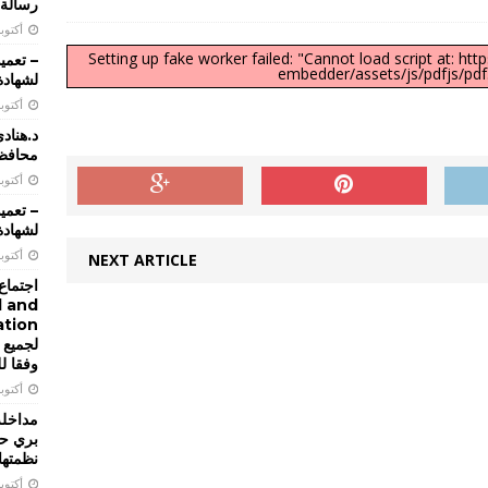
رسالة 
أكتوبر 28, 
Setting up fake worker failed: "Cannot load script at: htt
embedder/assets/js/pdfjs/pdf.
لشهادة 
تعميم 2026/22 تحديد تاريخ اجراء الامتحانات الرسمية التي تجريها
أكتوبر 28, 
للعام 2026 الدورة الاولى
تعاميم و بيانات
د.هناد
محافظة
تعميم 2026/21 يتعلق باعادة تحديد النطاق الجغرافي لمراكز الامتحانات
أكتوبر 17, 
ن المعاهد والمدارس الفنية الرسمية والخاصة
تعاميم و بيانات
لشهادة 
أكتوبر 16, 
NEXT ARTICLE
ن دورة تدريبية عليا يجريها المعهد الوطني للادارة
تعاميم و بيانات
اجتماع 
l and
لجميع 
وفقا ل
أكتوبر 14, 
مداخلة 
بري حو
نظمتها
أكتوبر 13, 