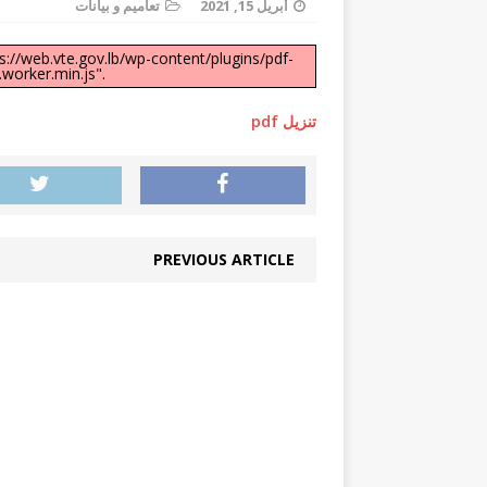
أبريل 15, 2021
تعاميم و بيانات
السنوية
تعاميم و بيانات
ps://web.vte.gov.lb/wp-content/plugins/pdf-
worker.min.js".
[ يوليو 21, 2026 ]
تنزيل pdf
المديرية العامة للتعليم المهني والتقني 
[ يوليو 8, 2026 ]
للطلاب المسجلين في عدد م
PREVIOUS ARTICLE
اعلان ع
[ أغسطس 5, 2026 ]