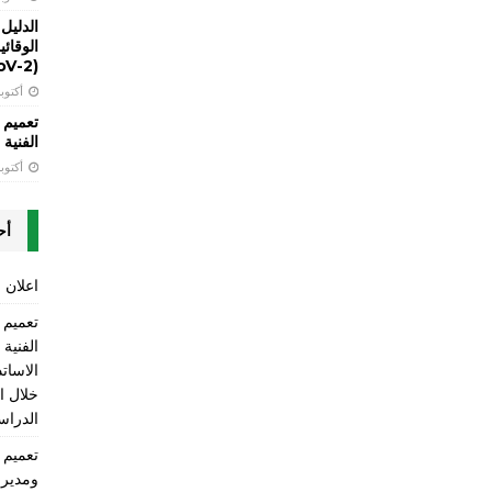
الدليل
(SARS-CoV-2)
أكتوبر 13, 
تعميم 
الفنية LT
أكتوبر 13, 
أح
اعلان ع
الفنية
الاسات
الدراسي 2025-2026 ومن ضمنها 
ومديري