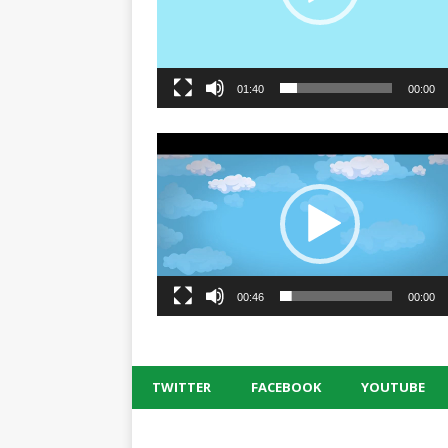
01:40
00:00
00:46
00:00
TWITTER
FACEBOOK
YOUTUBE