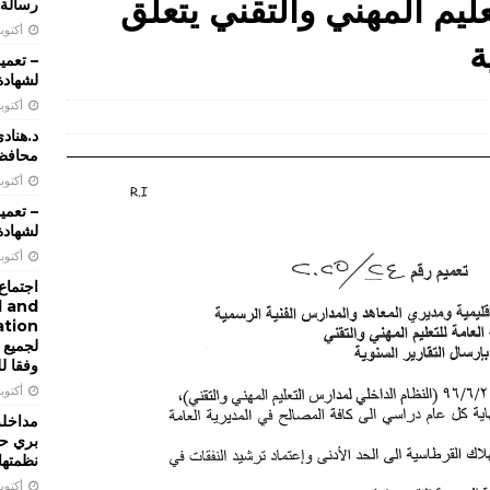
عليم المهني والتقني يتعلق
رسالة 
أكتوبر 28, 
ة
لشهادة 
تعميم 2026/22 تحديد تاريخ اجراء الامتحانات الرسمية التي تجريها
أكتوبر 28, 
للعام 2026 الدورة الاولى
تعاميم و بيانات
د.هناد
محافظة
تعميم 2026/21 يتعلق باعادة تحديد النطاق الجغرافي لمراكز الامتحانات
أكتوبر 17, 
ن المعاهد والمدارس الفنية الرسمية والخاصة
تعاميم و بيانات
لشهادة 
أكتوبر 16, 
ن دورة تدريبية عليا يجريها المعهد الوطني للادارة
تعاميم و بيانات
اجتماع 
l and
لجميع 
وفقا ل
أكتوبر 14, 
مداخلة 
بري حو
نظمتها
أكتوبر 13, 