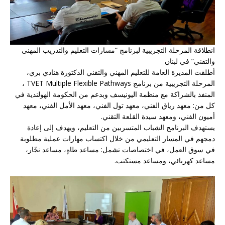
انطلاقة المرحلة التجريبية لبرنامج “مسارات التعليم والتدريب المهني
والتقني” في لبنان
أطلقت المديرة العامة للتعليم المهني والتقني الدكتورة هنادي بري،
المرحلة التجريبية من برنامج TVET Multiple Flexible Pathways ،
المنفذ بالشراكة مع منظمة اليونيسف وبدعم من الحكومة الهولندية في
كل من: معهد رياق الفني، معهد تول الفني، معهد الأمل الفني، معهد
أميون الفني، ومعهد سيدة القلعة التقني.
يستهدف البرنامج الشباب المتسربين من التعليم، ويهدف إلى إعادة
دمجهم في المسار التعليمي من خلال اكتساب مهارات عملية مطلوبة
في سوق العمل، في اختصاصات تشمل: مساعد طاهٍ، مساعد نجّار،
مساعد كهربائي، ومساعد مستكتب.