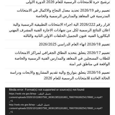
ترشيح حرة للامتحانات الرسمية للعام 2026 الدورة الاولى
تعميم رقم 2026/19 تحديد معدل النجاح والاكمال في الامتحانات
المدرسية في المعاهد والمدارس الرسمية والخاصة
قرار رقم 2026/222 الية اجراء الامتحانات التطبيقية الرسمية والية
اعلان النتائج الرسمية لكل من شهادات الاجازة الفنية المشرف المهني
البكالوريا الفنية :فنون التجميل-الحلقات الاولى الثانية والثالثة
تعميم 2026/18 انهاء العام الدراسي 2026/2025
تعميم 2026/17 يتعلق بتحديد النطاق الجغرافي لمراكز الامتحانات
للطلاب المسجلين في المعاهد والمدارس الفنية الرسمية والخاصة
الواقعة في مناطق غير امنة
تعميم 2026/16 يتعلق بتواريخ والية تقديم المشاريع والابحاث ودراسة
الحالة العائدة للامتحانات الرسمية للعام 2026
مشغل
Media error: Format(s) not supported or source(s) not found
تحميل الملف: https://web.vte.gov.lb/wp-
الفيديو
content/uploads/2020/10/118637592_663813851181863_7660709189254178660_n.mp4?
_=1
تحميل الملف: http://web.vte.gov.lb/wp-
content/uploads/2020/10/118637592_663813851181863_7660709189254178660_n.mp4?
_=1