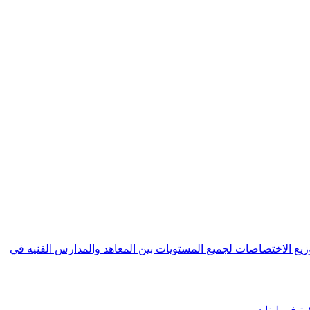
 العامة للتعليم المهني و التقني | General Directorate of Vocational and Technical education حول توزيع الاختصاصات لجميع المستويات بين المعاهد والمدارس الفنيه في