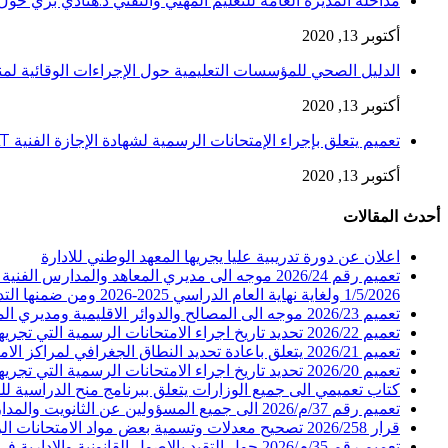
مداخلة المديرة العامة للتعليم المهني والتقني د.هنادي بري حول 
أكتوبر 13, 2020
الدليل الصحي للمؤسسات التعليمية حول الإجراءات الوقائية لمنع إنتقا
أكتوبر 13, 2020
تعميم يتعلق بإجراء الإمتحانات الرسمية لشهادة الإجازة الفنية LT
أكتوبر 13, 2020
أحدث المقالات
اعلان عن دورة تدريبية عليا يجريها المعهد الوطني للادارة
تعميم رقم 2026/24 موجه الى مديري المعاهد والم
1/5/2026 ولغاية نهاية العام الدراسي 2025-2026 ومن ضمنها التدريب الصيفي
تعميم 2026/23 موجه الى المصالح والدوائر الاقليمية ومديري المعاهد والمدارس الفنية الرسمية في المديرية العامة للتعليم المهني والتقني يتعلق بارسال التقارير السنوية
تعميم 2026/22 تحديد تاريخ اجراء الامتحانات الرسمية التي تجريها المديرية العامة للتعليم المهني والتقني للعام 2026 الدورة الاولى
تعميم 2026/21 يتعلق باعادة تحديد النطاق الجغرافي لمراكز الامتحانات للطلاب المسجلين في عدد من المعاهد والمدارس الفنية الرسمية والخاصة
تعميم 2026/20 تحديد تاريخ اجراء الامتحانات الرسمية التي تجريها المديرية العامة للتعليم المهني والتقني للعام 2026 الدورة الاولى
كتاب تعميمي الى جميع الوزارات يتعلق ببرنامج منح الدراسية للسنة المالية 2026
تعميم رقم 37/م/2026 الى جميع المسؤولين عن الثانويت والمدارس والمعاهد الفنية الرسمية (حول المشاركة بحملة تبرع للصليب الاحمر اللبناني)
قرار 2026/258 تصحيح معدلات وتسمية بعض مواد الامتحانات الرسمية لشهادتي الامتياز الفني والتأهيلية الفنية التحضيرية في عدد من الاختصاصات لدورة عام 2026
تعميم رقم 35/م/2026 حول التقيد بالاصول القانونية والادارية في عرض المعاملات وابداء الرأي بشأنها