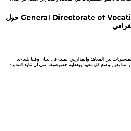
اجتماع في المديرية العامة للتعليم المهني و التقني | General Directorate of Vocational and Technical education حول
جغرافي
لمستويات بين المعاهد والمدارس الفنيه في لبنان وفقا للتباعد
 مما يعزز وضع كل معهد ويعطيه خصوصية، على ان تتابع المديره